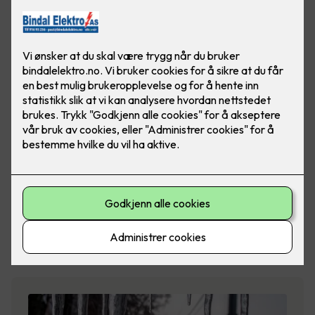
Glamox
Glamox er et norsk industrikonsern som utvikler,
produserer og distribuerer prof…