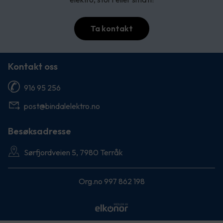
Ta kontakt
Kontakt oss
916 95 256
post@bindalelektro.no
Besøksadresse
Sørfjordveien 5, 7980 Terråk
Org.no 997 862 198