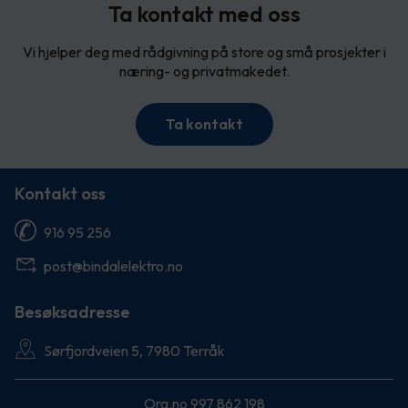
Ta kontakt med oss
Vi hjelper deg med rådgivning på store og små prosjekter i
næring- og privatmakedet.
Ta kontakt
Kontakt oss
916 95 256
post@bindalelektro.no
Besøksadresse
Sørfjordveien 5, 7980 Terråk
Org.no 997 862 198