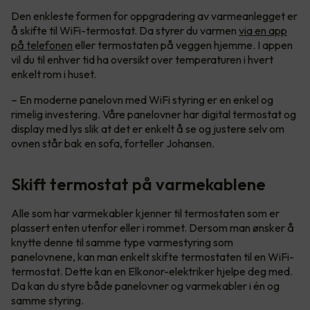
Den enkleste formen for oppgradering av varmeanlegget er
å skifte til WiFi-termostat. Da styrer du varmen
via en app
på telefonen
eller termostaten på veggen hjemme. I appen
vil du til enhver tid ha oversikt over temperaturen i hvert
enkelt rom i huset.
– En moderne panelovn med WiFi styring er en enkel og
rimelig investering. Våre panelovner har digital termostat og
display med lys slik at det er enkelt å se og justere selv om
ovnen står bak en sofa, forteller Johansen.
Skift termostat på varmekablene
Alle som har varmekabler kjenner til termostaten som er
plassert enten utenfor eller i rommet. Dersom man ønsker å
knytte denne til samme type varmestyring som
panelovnene, kan man enkelt skifte termostaten til en WiFi-
termostat. Dette kan en Elkonor-elektriker hjelpe deg med.
Da kan du styre både panelovner og varmekabler i én og
samme styring.