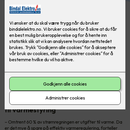
Ha full kontroll på alle smarthusløsninger ved å bruke
appstyring eller smartpanel - da er det lettere å ha
kontroll på energiforbruket.
Teknisk sjef Petter Johansen gir tips
til varmestyring
– Omtrent 60 % av strømregningen er utgifter til varme. Da
er det mye å spare på effektiv varmeregulering, forteller