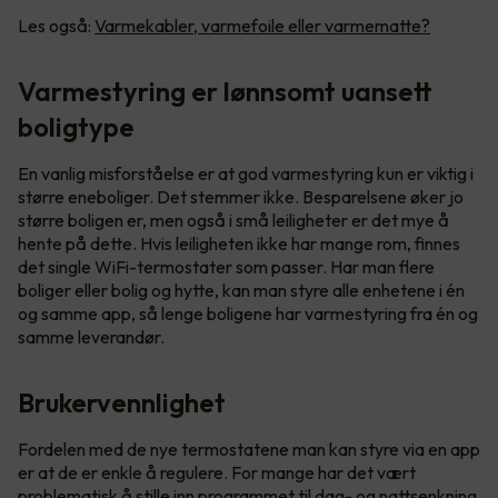
Les også:
Varmekabler, varmefoile eller varmematte?
Varmestyring er lønnsomt uansett
boligtype
En vanlig misforståelse er at god varmestyring kun er viktig i
større eneboliger. Det stemmer ikke. Besparelsene øker jo
større boligen er, men også i små leiligheter er det mye å
hente på dette. Hvis leiligheten ikke har mange rom, finnes
det single WiFi-termostater som passer. Har man flere
boliger eller bolig og hytte, kan man styre alle enhetene i én
og samme app, så lenge boligene har varmestyring fra én og
samme leverandør.
Brukervennlighet
Fordelen med de nye termostatene man kan styre via en app
er at de er enkle å regulere. For mange har det vært
problematisk å stille inn programmet til dag- og nattsenkning