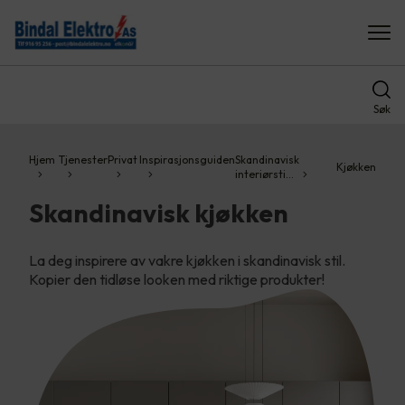
Søk
Hjem
Tjenester
Privat
Inspirasjonsguiden
Skandinavisk
Kjøkken
interiørsti…
Skandinavisk kjøkken
La deg inspirere av vakre kjøkken i skandinavisk stil.
Kopier den tidløse looken med riktige produkter!