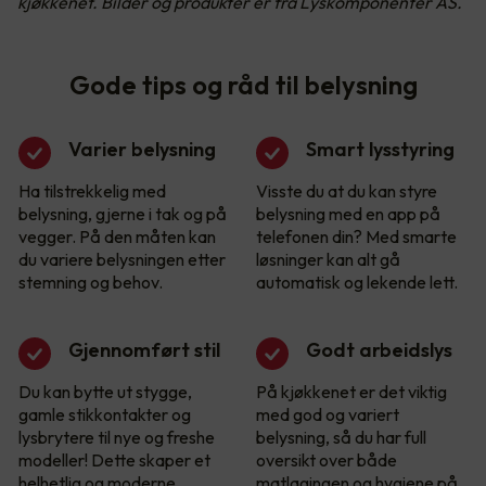
kjøkkenet. Bilder og produkter er fra Lyskomponenter AS.
Gode tips og råd til belysning
Varier belysning
Smart lysstyring
Ha tilstrekkelig med
Visste du at du kan styre
belysning, gjerne i tak og på
belysning med en app på
vegger. På den måten kan
telefonen din? Med smarte
du variere belysningen etter
løsninger kan alt gå
stemning og behov.
automatisk og lekende lett.
Gjennomført stil
Godt arbeidslys
Du kan bytte ut stygge,
På kjøkkenet er det viktig
gamle stikkontakter og
med god og variert
lysbrytere til nye og freshe
belysning, så du har full
modeller! Dette skaper et
oversikt over både
helhetlig og moderne
matlagingen og hygiene på