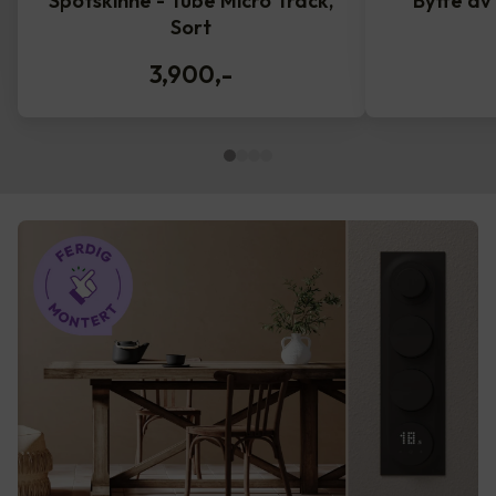
Spotskinne - Tube Micro Track,
Bytte av
Sort
3,900
,-