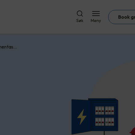
Book g
Søk
Meny
umentas…