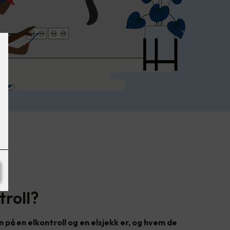
troll?
n på en elkontroll og en elsjekk er, og hvem de