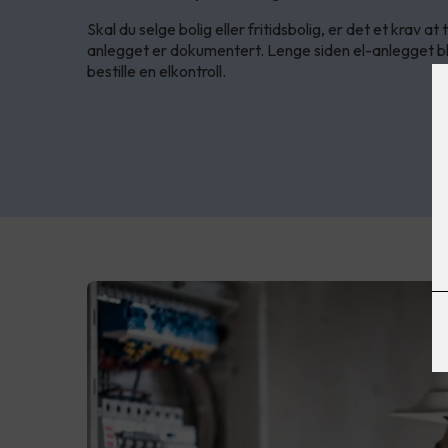
Skal du selge bolig eller fritidsbolig, er det et krav at
anlegget er dokumentert. Lenge siden el-anlegget bl
bestille en elkontroll.