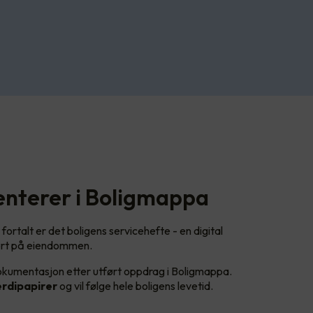
nterer i Boligmappa
ortalt er det boligens servicehefte - en digital
tført på eiendommen.
dokumentasjon etter utført oppdrag i Boligmappa.
erdipapirer
og vil følge hele boligens levetid.