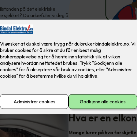
 tilstanden på det elektriske
e sjekket? Da anbefaler vi deg å
Hva er en elkon
Mange lurer på hva forskjelle