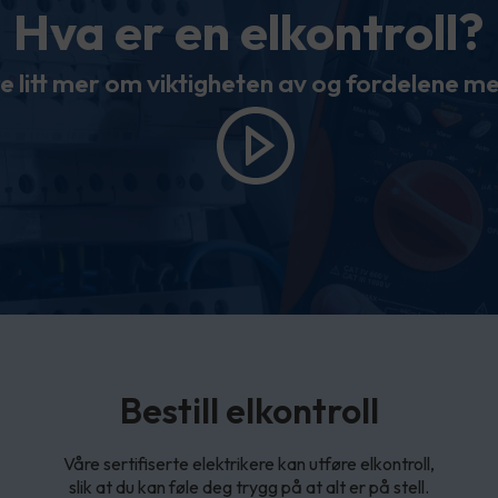
Hva er en elkontroll?
e litt mer om viktigheten av og fordelene med
Bestill elkontroll
Våre sertifiserte elektrikere kan utføre elkontroll,
slik at du kan føle deg trygg på at alt er på stell.