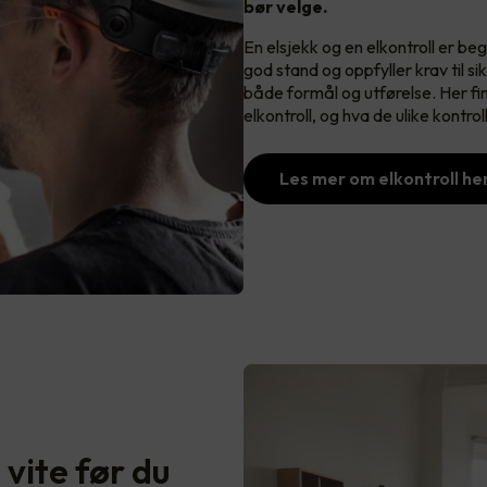
bør velge.
En elsjekk og en elkontroll er begg
god stand og oppfyller krav til s
både formål og utførelse. Her fi
elkontroll, og hva de ulike kontr
Les mer om elkontroll he
 vite før du