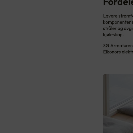
Fordel
Lavere strømfo
komponenter so
stråler og avgi
kjøleskap.
SG Armaturen l
Elkonors elektr