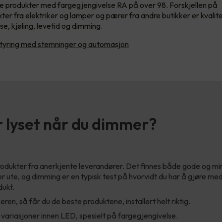
re produkter med fargegjengivelse RA på over 98. Forskjellen på
kter fra elektriker og lamper og pærer fra andre butikker er kvalit
e, kjøling, levetid og dimming.
tyring med stemninger og automasjon
r lyset når du dimmer?
odukter fra anerkjente leverandører. Det finnes både gode og m
r ute, og dimming er en typisk test på hvorvidt du har å gjøre med
dukt.
eren, så får du de beste produktene, installert helt riktig.
 variasjoner innen LED, spesielt på fargegjengivelse.