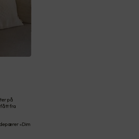
kter på
fått fra
glødepærer «Dim