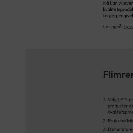
Nå kan vi leve
kvalitetsprodu
fargegjengivels
Les også:
Lyss
Flimre
Velg LED-pr
produkter de
kvalitetspro
Bruk elektrik
Det er store