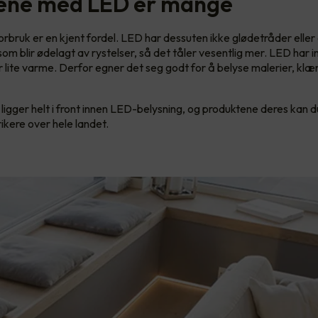
ene med LED er mange
rbruk er en kjent fordel. LED har dessuten ikke glødetråder eller
m blir ødelagt av rystelser, så det tåler vesentlig mer. LED har 
r lite varme. Derfor egner det seg godt for å belyse malerier, klær
igger helt i front innen LED-belysning, og produktene deres kan d
ikere over hele landet.