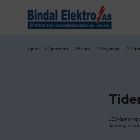
Hjem
Tjenester
Privat
Belysning
Tide
Tide
LED åpner opp 
dimming er i da