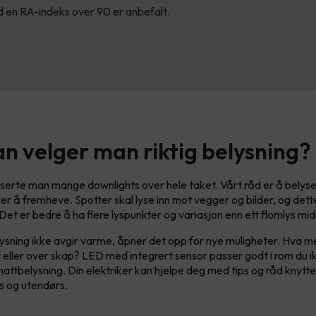
 en RA-indeks over 90 er anbefalt.
n velger man riktig belysning?
asserte man mange downlights over hele taket. Vårt råd er å belyse
r å fremheve. Spotter skal lyse inn mot vegger og bilder, og dette g
et er bedre å ha flere lyspunkter og variasjon enn ett flomlys midt
sning ikke avgir varme, åpner det opp for nye muligheter. Hva 
r eller over skap? LED med integrert sensor passer godt i rom du i
nattbelysning. Din elektriker kan hjelpe deg med tips og råd knyttet
s og utendørs.