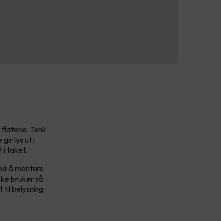
 flatene. Tenk
ir lys ut i
 i taket.
med å montere
kke bruker så
 til belysning