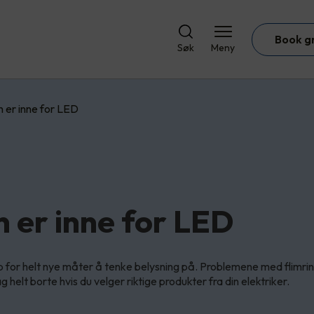
Book g
Søk
Meny
n er inne for LED
n er inne for LED
for helt nye måter å tenke belysning på. Problemene med flimrin
g helt borte hvis du velger riktige produkter fra din elektriker.