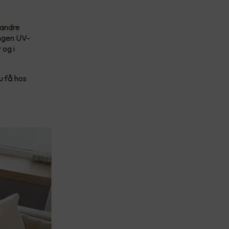
 andre
ingen UV-
 og i
u få hos