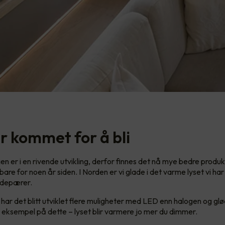
r kommet for å bli
n er i en rivende utvikling, derfor finnes det nå mye bedre produ
re for noen år siden. I Norden er vi glade i det varme lyset vi har 
ødepærer.
 har det blitt utviklet flere muligheter med LED enn halogen og 
 eksempel på dette – lyset blir varmere jo mer du dimmer.