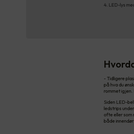
LED-lys med
Hvorda
- Tidligere pl
på hva du ønske
rommet igjen. D
Siden LED-bely
ledstrips unde
ofte eller som 
både innendør