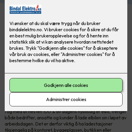
Med Zaptec Pro kan du enkelt oppskalere antall
ladestasjoner om behovet øker. Tilgjengelighet for
ansatte og kunder blir bare viktigere. Foto: Marthe Thu
I og med at nesten 100 % av dagens nybilsalg er elbil, trenger
både bedrifter, ansatte og kunder å lade elbilen sin i løpet av
arbeidsdagen. Det er derfor viktig å ha ladestasjoner
tilgjengelig på kontoret, byggeplassen, butikken eller