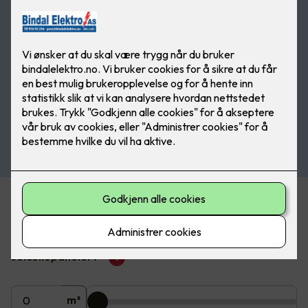
Beregn pris på solceller
Hvor mange m2 av taket ønsker du å dekke med
solcellepaneler?
?
m²