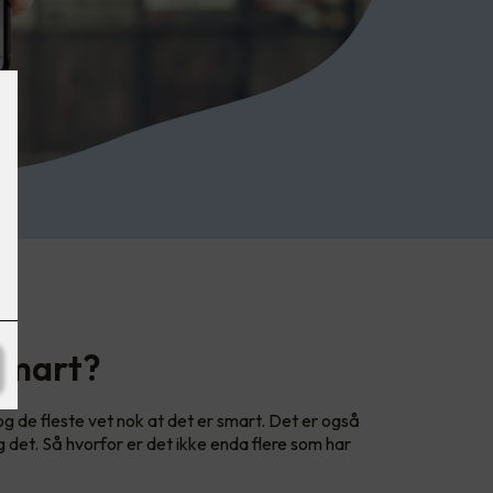
 smart?
og de fleste vet nok at det er smart. Det er også
det. Så hvorfor er det ikke enda flere som har