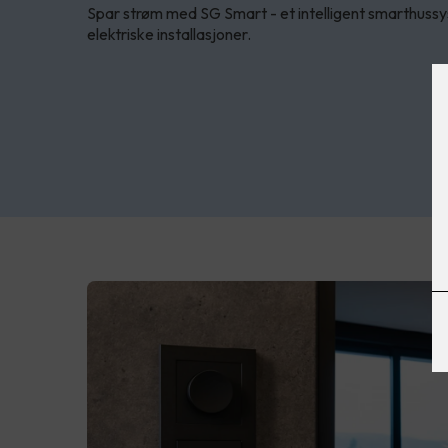
Spar strøm med SG Smart - et intelligent smarthussys
elektriske installasjoner.