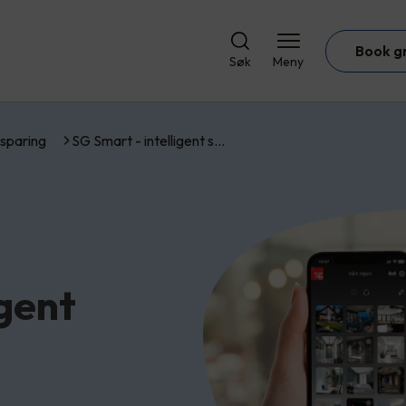
Book g
Søk
Meny
sparing
SG Smart - intelligent s…
igent