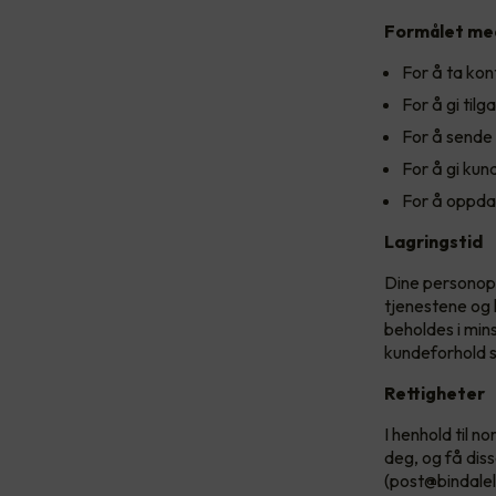
Formålet med
For å ta kon
For å gi tilg
For å sende
For å gi kun
For å oppda
Lagringstid
Dine personoppl
tjenestene og 
beholdes i mins
kundeforhold s
Rettigheter
I henhold til n
deg, og få diss
(post@bindalel