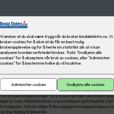
ernerklæringen informerer om hvordan vi samler inn og bruker
nger når du benytter våre tjenester og om dine rettigheter.
ninger som innhentes og behandles
ersonopplysninger for å tilby og forbedre vår tjeneste til deg. Ved
vi be om personopplysninger for å ta kontakt eller identifisere de
nger er navn, telefonnummer, e-post adresse og bruksdata. Det er 
formasjonen. Hvis du velger å ikke oppgi personopplysningene, ka
 gi deg tilgang til tjenesten.