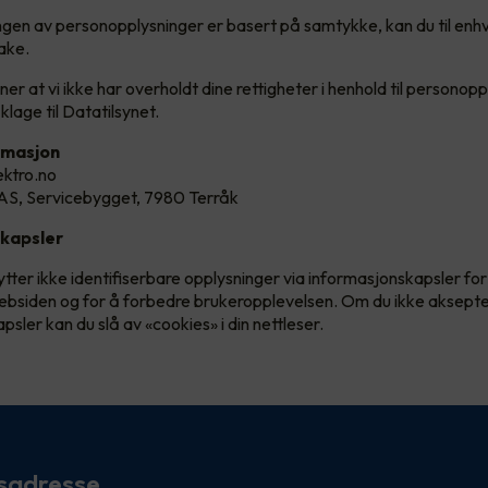
gen av personopplysninger er basert på samtykke, kan du til enhv
ake.
r at vi ikke har overholdt dine rettigheter i henhold til personopp
å klage til Datatilsynet.
rmasjon
ektro.no
 AS, Servicebygget, 7980 Terråk
kapsler
ter ikke identifiserbare opplysninger via informasjonskapsler fo
ebsiden og for å forbedre brukeropplevelsen. Om du ikke aksepte
sler kan du slå av «cookies» i din nettleser.
sadresse