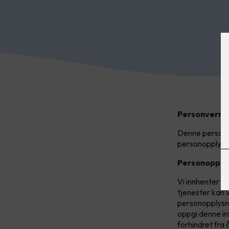
Personvern
Denne personv
personopplysni
Personopplys
Vi innhenter p
tjenester kan 
personopplysni
oppgi denne in
forhindret fra å