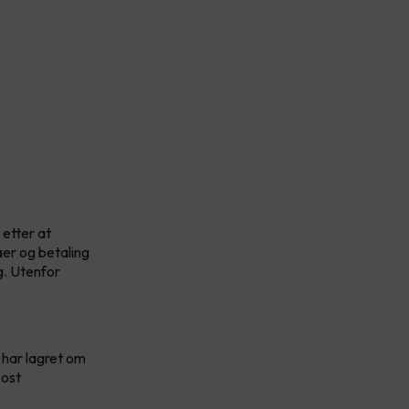
 etter at
aer og betaling
g. Utenfor
i har lagret om
post