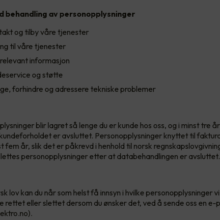
 behandling av personopplysninger
takt og tilby våre tjenester
ang til våre tjenester
 relevant informasjon
deservice og støtte
ge, forhindre og adressere tekniske problemer
ysninger blir lagret så lenge du er kunde hos oss, og i minst tre år
kundeforholdet er avsluttet. Personopplysninger knyttet til faktur
t fem år, slik det er påkrevd i henhold til norsk regnskapslovgivnin
lettes personopplysninger etter at databehandlingen er avsluttet.
orsk lov kan du når som helst få innsyn i hvilke personopplysninger v
e rettet eller slettet dersom du ønsker det, ved å sende oss en e-
ektro.no).