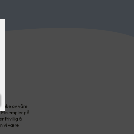
 bruke av våre
g. Eksempler på
frivillig å
n vi være